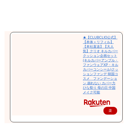
★【CLUBCLIO公式】
【本体＋リフィル】
【本社直送】【大人
気】クリオ キルカバー
クッション企画セット
(キルカバーアンプル・
ファンウェアXP・キル
カバーコンシール)クッ
ションファンデ 韓国コ
スメ ファンデーショ
ン 崩れない カバー力
ひな祭り 母の日 中国
メイク可能
楽
天
で