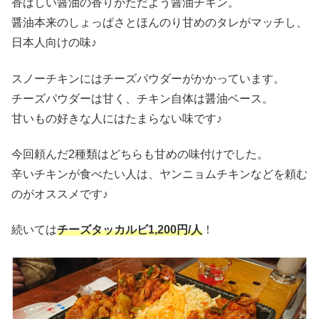
香ばしい醤油の香りがただよう醤油チキン。
醤油本来のしょっぱさとほんのり甘めのタレがマッチし、
日本人向けの味♪
スノーチキンにはチーズパウダーがかかっています。
チーズパウダーは甘く、チキン自体は醤油ベース。
甘いもの好きな人にはたまらない味です♪
今回頼んだ2種類はどちらも甘めの味付けでした。
辛いチキンが食べたい人は、ヤンニョムチキンなどを頼む
のがオススメです♪
続いては
チーズタッカルビ1,200円/人
！