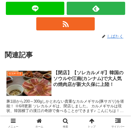
しばたく
関連記事
【閉店】【ソレカルメギ】韓国の
韓国料理屋
ソウルや江南(カンナム)で大人気
の焼肉店が新大久保に上陸！
豚1頭から200～300gしかとれない貴重なカルメギサル(豚サガリ)を堪
能！ ※6/8更新 ソレカルメギは、閉店しました。 カルメギサルは現
状、韓国横丁の漢江の奇跡で食べることができます♪ こんにちは！し
ばづけです。 新大久保食べ歩き！今週...
メニュー
ホーム
検索
トップ
サイドバー
【ハレルヤ】プルコギ好き必見！
韓国料理屋