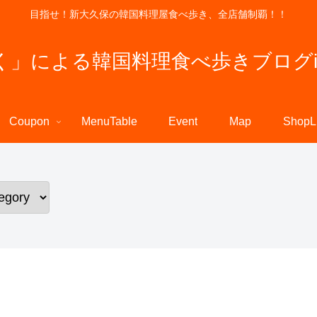
目指せ！新大久保の韓国料理屋食べ歩き、全店舗制覇！！
く」による韓国料理食べ歩きブログi
Coupon
MenuTable
Event
Map
ShopLi