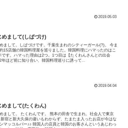
2019.05.03
じめまして(しばづけ)
めまして。しばづけです。千葉生まれのシティーガール(?)。 今ま
約15店舗の韓国料理屋を巡りました。韓国料理にハマったのはこ
年です。ハマった理由は2つ。1つ目は【たくわんさんとの出会
2年ほど前に知り合い、韓国料理巡りに誘って...
2019.04.04
じめまして(たくわん)
めまして。 たくわんです。 熊本の田舎で生まれ、社会人で東京
 新宿と新大久保の違いもわからず、たまたま入ったお店が今はな
ンマッコルバー♪♪ 韓国人の店員と韓国のお客さんというあじわっ