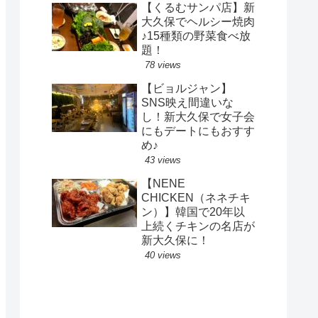
【くるむサンパ店】新
大久保でヘルシー焼肉
♪15種類の野菜食べ放
題！
78 views
【ビョルジャン】
SNS映え間違いな
し！新大久保で女子会
にもデートにもおすす
め♪
43 views
【NENE
CHICKEN（ネネチキ
ン）】韓国で20年以
上続くチキンの名店が
新大久保に！
40 views