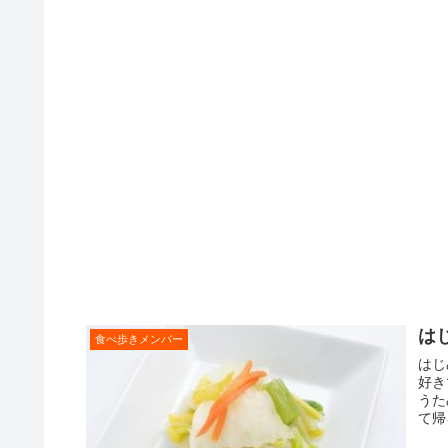
は
食べ歩きメンバー
はじ
好き
うた
て帰